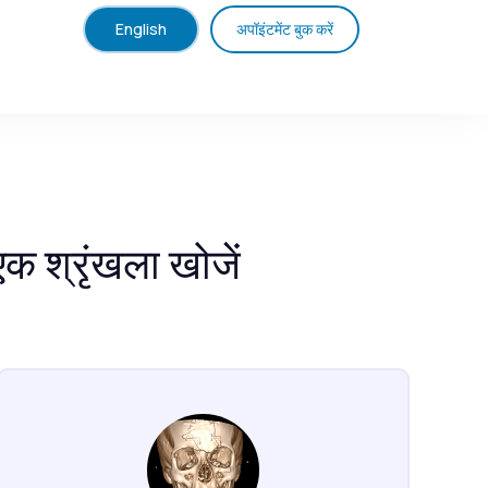
English
अपॉइंटमेंट बुक करें
एक श्रृंखला खोजें