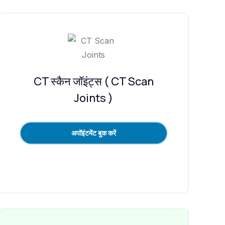
CT स्कैन जॉइंट्स ( CT Scan
Joints )
अपॉइंटमेंट बुक करें