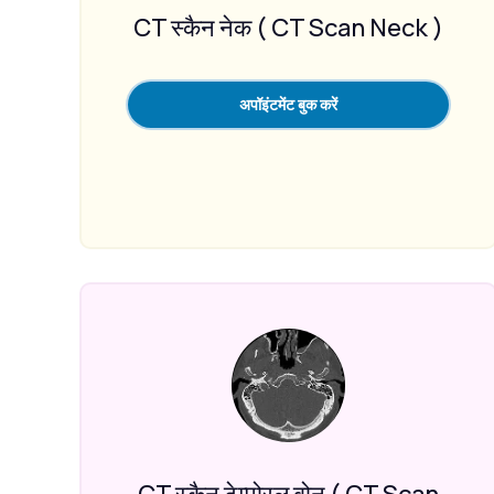
CT स्कैन नेक ( CT Scan Neck )
अपॉइंटमेंट बुक करें
CT स्कैन टेम्पोरल बोन ( CT Scan