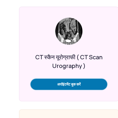
CT स्कैन यूरोग्राफी ( CT Scan
Urography )
अपॉइंटमेंट बुक करें